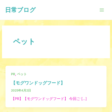
内
Main
日常ブログ
容
Men
を
ス
キ
ッ
プ
ペット
,
PR
ペット
【モグワンドッグフード】
2025年4月2日
【PR】【モグワンドッグフード】 今回ご […]